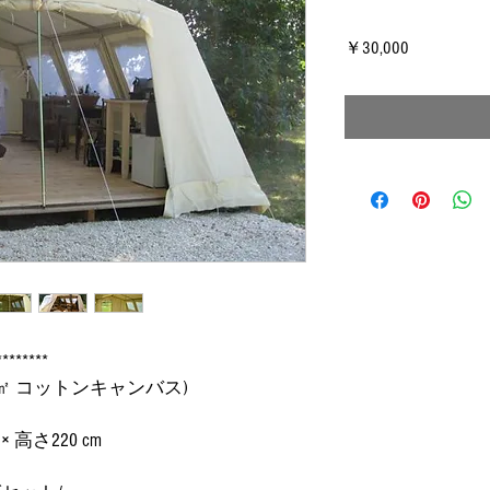
価
￥30,000
格
********
g/㎡ コットンキャンバス)
 高さ220 cm