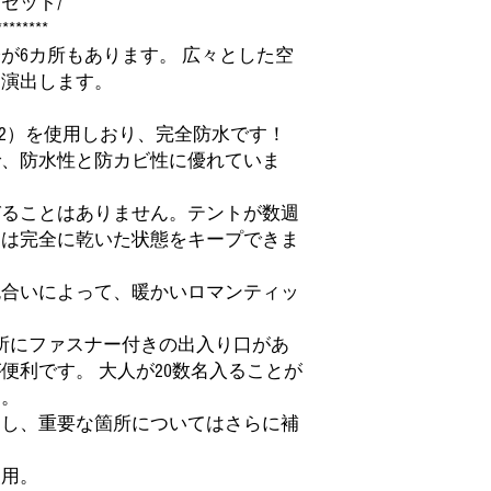
セット/
********
が6カ所もあります。 広々とした空
を演出します。
/m2）を使用しおり、完全防水です！
で、防水性と防カビ性に優れていま
びることはありません。テントが数週
側は完全に乾いた状態をキープできま
色合いによって、暖かいロマンティッ
。
所にファスナー付きの出入り口があ
便利です。 大人が20数名入ることが
す。
用し、重要な箇所についてはさらに補
使用。