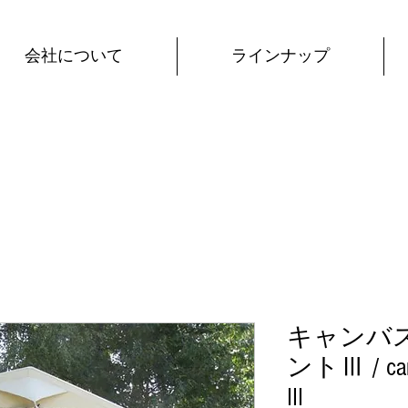
会社について
ラインナップ
キャンバ
ントⅢ / can
III