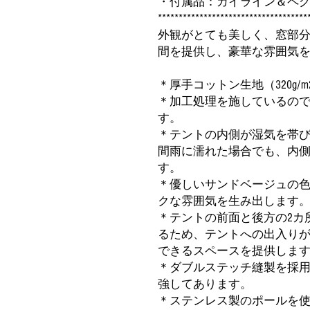
・付属品：ガイライン＆ペグ
************************************
外観がとても美しく、窓部分
間を提供し、豪華な雰囲気
＊厚手コットン生地（320g
＊加工処理を施しているの
す。
＊テントの内側が湿気を帯
間雨に濡れた場合でも、内
す。
＊優しいサンドベージュの
クな雰囲気を生み出します
＊テントの前面と後方の2カ
るため、テントへの出入りが
できるスペースを提供しま
＊ダブルステッチ縫製を採
強してあります。
＊ステンレス製のポールを